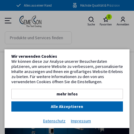
Alles aus einer Hand
Höchste Qualität & Präzision
Beschichtungsanlagen
0
Beschichtungen
Suche
Favoriten
Anmelden
Peripherie
Know-how
Wir verwenden Cookies
Startseite
Nachbechandlung
Service
Wir können diese zur Analyse unserer Besucherdaten
platzieren, um unsere Website zu verbessern, personalisierte
Nachbehandlung
Inhalte anzuzeigen und Ihnen ein großartiges Website-Erlebnis
zu bieten. Für weitere Informationen zu den von uns
Nach dem Beschichten wird die Qualität sehr genau kontrolliert und die
Kundeninformation
verwendeten Cookies öffnen Sie die Einstellungen.
Präzisionswerkzeuge bei Bedarf einem finalen Finishing und einer Reinigung
unterzogen. So stellt die Nachbehandlung sicher, dass die
Präzisionswerkzeug, wie geplant, produktiv im Zerspanungsprozess
mehr Infos
einsetzbar sind.
Alle Akzeptieren
NACHBEHANDLUNG
Datenschutz
Impressum