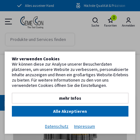
Alles aus einer Hand
Höchste Qualität & Präzision
Beschichtungsanlagen
0
Beschichtungen
Suche
Favoriten
Anmelden
Peripherie
Know-how
Wir verwenden Cookies
Startseite
Anlagenzubehör
Chargierung
Service
Wir können diese zur Analyse unserer Besucherdaten
platzieren, um unsere Website zu verbessern, personalisierte
Chargierung
Inhalte anzuzeigen und Ihnen ein großartiges Website-Erlebnis
zu bieten. Für weitere Informationen zu den von uns
Kundeninformation
verwendeten Cookies öffnen Sie die Einstellungen.
mehr Infos
Alle Akzeptieren
Datenschutz
Impressum