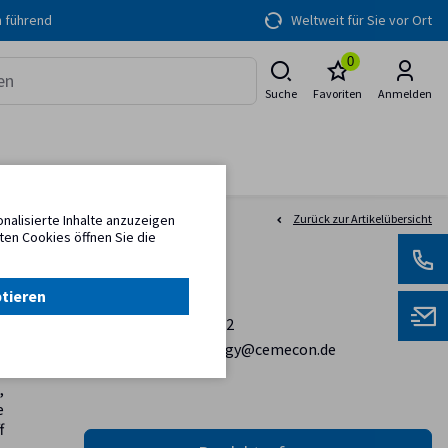
h führend
Weltweit für Sie vor Ort
0
Suche
Favoriten
Anmelden
alisierte Inhalte anzuzeigen
Zurück zur Artikelübersicht
ten Cookies öffnen Sie die
Kontakt
ptieren
+49 2405 44 70 122
coatingtechnology@cemecon.de
,
e
f