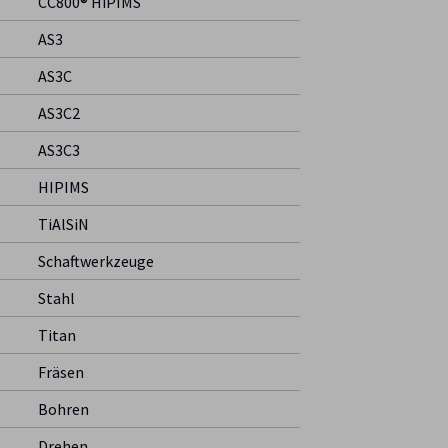
CC800® HiPIMS
AS3
AS3C
AS3C2
AS3C3
HIPIMS
TiAlSiN
Schaftwerkzeuge
Stahl
Titan
Fräsen
Bohren
Drehen