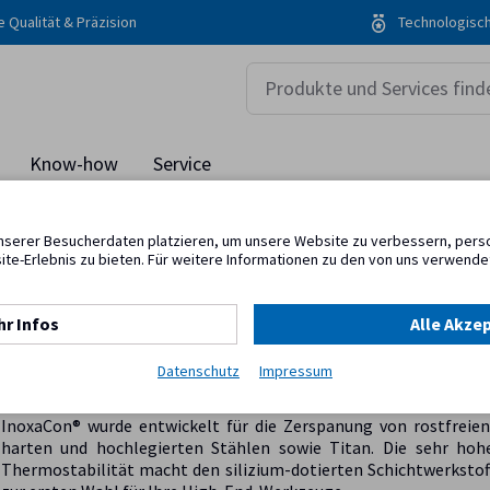
 Qualität & Präzision
Technologisc
Know-how
Service
nserer Besucherdaten platzieren, um unsere Website zu verbessern, person
ite-Erlebnis zu bieten. Für weitere Informationen zu den von uns verwende
InoxaCon®
r Infos
Alle Akze
Für Schaftwerkzeuge
Datenschutz
Impressum
InoxaCon® wurde entwickelt für die Zerspanung von rostfreien
harten und hochlegierten Stählen sowie Titan. Die sehr hoh
Thermostabilität macht den silizium-dotierten Schichtwerkstof