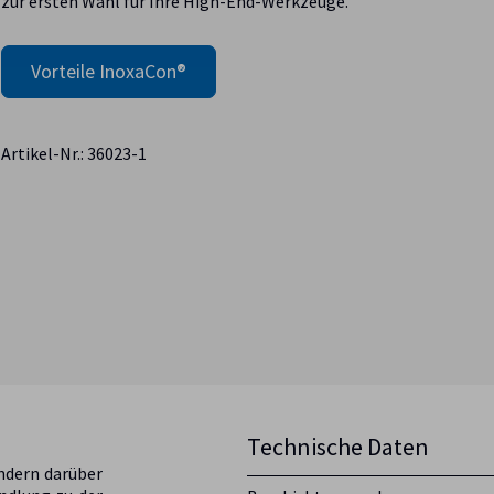
zur ersten Wahl für Ihre High-End-Werkzeuge.
Vorteile InoxaCon®
Artikel-Nr.: 36023-1
Technische Daten
ondern darüber