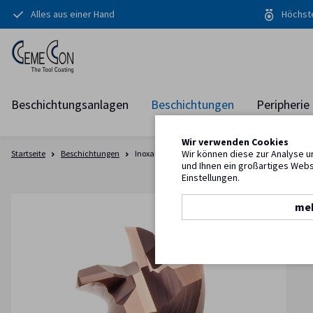
Alles aus einer Hand
Höchste
Beschichtungsanlagen
Beschichtungen
Peripherie
Wir verwenden Cookies
Wir können diese zur Analyse u
Startseite
Beschichtungen
InoxaCon®
und Ihnen ein großartiges Webs
Einstellungen.
meh