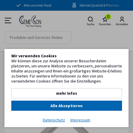
Alles aus einer Hand
Höchste Qualität & Präzision
Beschichtungsanlagen
0
Beschichtungen
Suche
Favoriten
Anmelden
Peripherie
Know-how
Wir verwenden Cookies
Zurück zur Artikelübersicht
Service
Wir können diese zur Analyse unserer Besucherdaten
Startseite
Service
Installationskit CC800®
platzieren, um unsere Website zu verbessern, personalisierte
Inhalte anzuzeigen und Ihnen ein großartiges Website-Erlebnis
zu bieten. Für weitere Informationen zu den von uns
Kundeninformation
verwendeten Cookies öffnen Sie die Einstellungen.
mehr Infos
Alle Akzeptieren
Datenschutz
Impressum