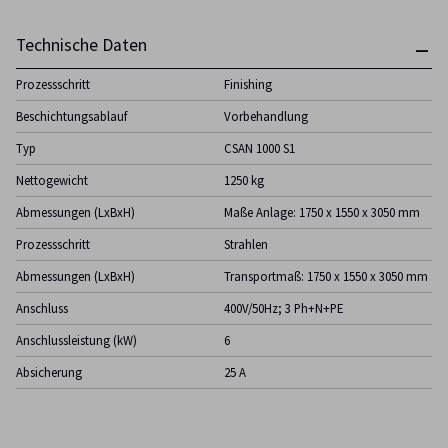
Technische Daten
Prozessschritt
Finishing
Beschichtungsablauf
Vorbehandlung
Typ
CSAN 1000 S1
Nettogewicht
1250 kg
Abmessungen (LxBxH)
Maße Anlage: 1750 x 1550 x 3050 mm
Prozessschritt
Strahlen
Abmessungen (LxBxH)
Transportmaß: 1750 x 1550 x 3050 mm
Anschluss
400V/50Hz; 3 Ph+N+PE
Anschlussleistung (kW)
6
Absicherung
25 A