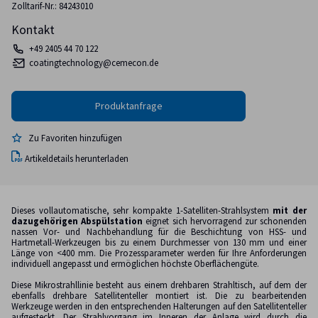
Zolltarif-Nr.: 84243010
Kontakt
+49 2405 44 70 122
coatingtechnology@cemecon.de
Zu Favoriten hinzufügen
Artikeldetails herunterladen
Dieses vollautomatische, sehr kompakte 1-Satelliten-Strahlsystem
mit der
dazugehörigen Abspülstation
eignet sich hervorragend zur schonenden
nassen Vor- und Nachbehandlung für die Beschichtung von HSS- und
Hartmetall-Werkzeugen bis zu einem Durchmesser von 130 mm und einer
Länge von <400 mm. Die Prozessparameter werden für Ihre Anforderungen
individuell angepasst und ermöglichen höchste Oberflächengüte.
Diese Mikrostrahllinie besteht aus einem drehbaren Strahltisch, auf dem der
ebenfalls drehbare Satellitenteller montiert ist. Die zu bearbeitenden
Werkzeuge werden in den entsprechenden Halterungen auf den Satellitenteller
aufgesteckt. Der Strahlvorgang im Inneren der Anlage wird durch die