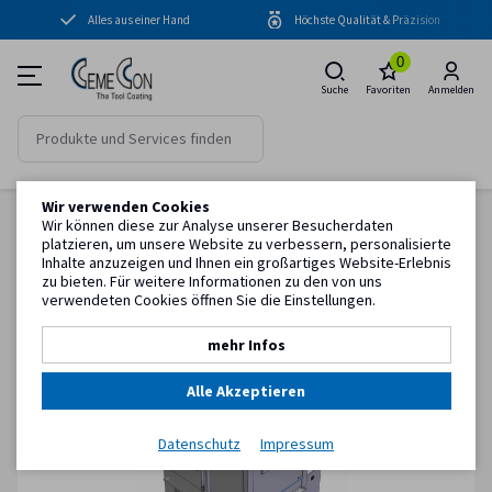
Alles aus einer Hand
Höchste Qualität & Präzision
Beschichtungsanlagen
0
Beschichtungen
Suche
Favoriten
Anmelden
Peripherie
Reinigungsanlagen
Wir verwenden Cookies
Strahlanlagen
Zurück zur Artikelübersicht
Wir können diese zur Analyse unserer Besucherdaten
Startseite
Peripherie
Strahlanlagen
Mikrostrahllinie CSAN 1000 S1
platzieren, um unsere Website zu verbessern, personalisierte
Kühlanlagen
Inhalte anzuzeigen und Ihnen ein großartiges Website-Erlebnis
zu bieten. Für weitere Informationen zu den von uns
Qualitätskontrolle
verwendeten Cookies öffnen Sie die Einstellungen.
mehr Infos
Know-how
Alle Akzeptieren
Service
Datenschutz
Impressum
Kundeninformation